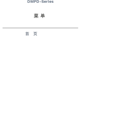
DMPD-Series
菜单
首 页
页关于我们
产品目录
交付表现
报价咨询